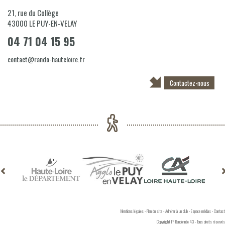
21, rue du Collège
43000
LE PUY-EN-VELAY
04 71 04 15 95
contact@rando-hauteloire.fr
Contactez-nous
Mentions légales
-
Plan du site
-
Adhérer à un club
-
Espace médias
-
Contact
Copyright FF Randonnée 43 - Tous droits réservés