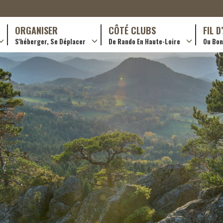
ORGANISER
CÔTÉ CLUBS
FIL 
S'héberger, Se Déplacer
De Rando En Haute-Loire
Ou Bon 
antes (GR)
Hotellerie
Train yourself
ournée (PR)
Restaurants
Rando douce
Transporteurs & services
Trouver un club
Adhérer
Créer un club