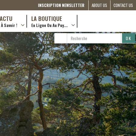
INSCRIPTION NEWSLETTER
ABOUT US
CONTACT US
THE
D’ACTU
LA BOUTIQUE
À Savoir !
En Ligne Ou Au Puy...
COMMITTEE
… en ville !
RÔLES &
RECHERCHE
RECHERCHER
ACTIONS
…en ligne !
PARTAGER
PARTNERSHIPS
ETRE
BÉNÉVOLE
(FRANÇAIS)
COMPAGNON
DE ROUTE
2022