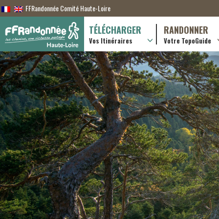
FFRandonnée Comité Haute-Loire
TÉLÉCHARGER
RANDONNER
Vos Itinéraires
Votre TopoGuide
Randonnées itiner
Randonnées à la j
Online shop
Useful & advice