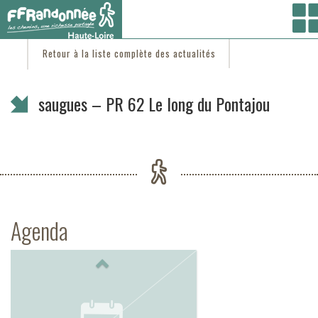
Vous êtes ici :
Accueil
/
C'est d'actu
/ saugues – PR 62 Le long du Pontajou
Retour à la liste complète des actualités
saugues – PR 62 Le long du Pontajou
Agenda
Previous