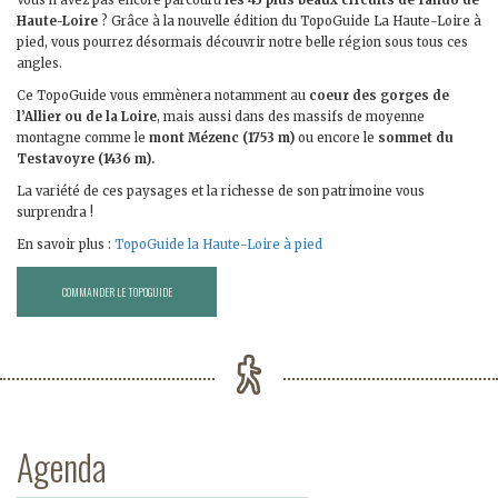
Vous n’avez pas encore parcouru
les 43 plus beaux circuits de rando de
Haute-Loire
? Grâce à la nouvelle édition du TopoGuide La Haute-Loire à
pied, vous pourrez désormais découvrir notre belle région sous tous ces
angles.
Ce TopoGuide vous emmènera notamment au
coeur des gorges de
l’Allier ou de la Loire
, mais aussi dans des massifs de moyenne
montagne comme le
mont Mézenc (1753 m)
ou encore le
sommet du
Testavoyre (1436 m).
La variété de ces paysages et la richesse de son patrimoine vous
surprendra !
En savoir plus :
TopoGuide la Haute-Loire à pied
COMMANDER LE TOPOGUIDE
Agenda