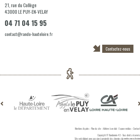
21, rue du Collège
43000
LE PUY-EN-VELAY
04 71 04 15 95
contact@rando-hauteloire.fr
Contactez-nous
Mentions légales
-
Plan du site
-
Adhérer à un club
-
Espace médias
-
Contact
Copyright FF Randonnée 43 - Tous droits réservés
Site web élaboré avec passion à proximité des chemins de randos par
e-fusion