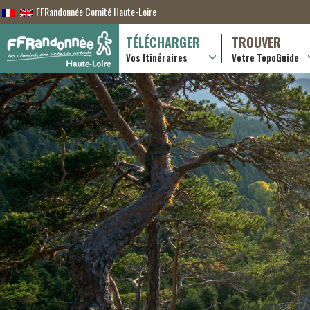
FFRandonnée Comité Haute-Loire
TÉLÉCHARGER
TROUVER
Vos Itinéraires
Votre TopoGuide
Randonnées itiner
Randonnées à la j
Boutique en ligne
Pratique & consei