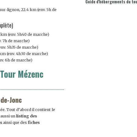
Guide d'hébergements du to
sur-lignon, 22.4 km (env. 5h de
mplète)
.2 km (env. 5h40 de marche)
v. 7h de marche)
env. 5h35 de marche)
7 km (env. 4h30 de marche)
env. 6h de marche)
 Tour Mézenc
-de-Jonc
e. Tout d’abord il contient le
 aussi un
listing des
as
ainsi que des
fiches