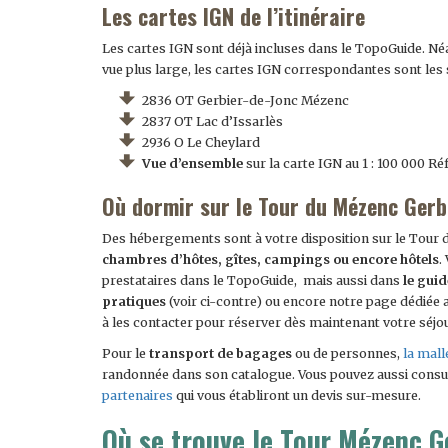
Les cartes IGN de l’itinéraire
Les cartes IGN sont déjà incluses dans le TopoGuide. Né
vue plus large, les cartes IGN correspondantes sont les 
2836 OT Gerbier-de-Jonc Mézenc
2837 OT Lac d’Issarlès
2936 O Le Cheylard
Vue d’ensemble
sur la carte IGN au 1 : 100 000 Ré
Où dormir sur le Tour du Mézenc Gerb
Des hébergements sont à votre disposition sur le Tour 
chambres d’hôtes, gîtes, campings ou encore hôtels
.
prestataires dans le TopoGuide, mais aussi dans
le guid
pratiques
(voir ci-contre) ou encore notre page dédiée
à les contacter pour réserver dès maintenant votre séjou
Pour le
transport de bagages
ou de personnes,
la mall
randonnée dans son catalogue. Vous pouvez aussi consu
partenaires
qui vous établiront un devis sur-mesure.
Où se trouve le Tour Mézenc G