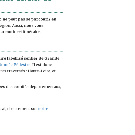
nc
ne peut pas se parcourir en
égion. Aussi,
nous vous
arcourir cet itinéraire.
aire labellisé sentier de Grande
ndonnée Pédestre
. Il est donc
ts traversés : Haute-Loire, et
uipes des comités départementaux,
tal, directement sur
notre