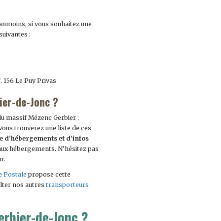
anmoins, si vous souhaitez une
suivantes :
f. 156 Le Puy Privas
ier-de-Jonc ?
du massif Mézenc Gerbier :
 Vous trouverez une liste de ces
e d’hébergements et d’infos
 aux hébergements. N’hésitez pas
r.
e Postale
propose cette
lter nos autres
transporteurs
erbier-de-Jonc ?