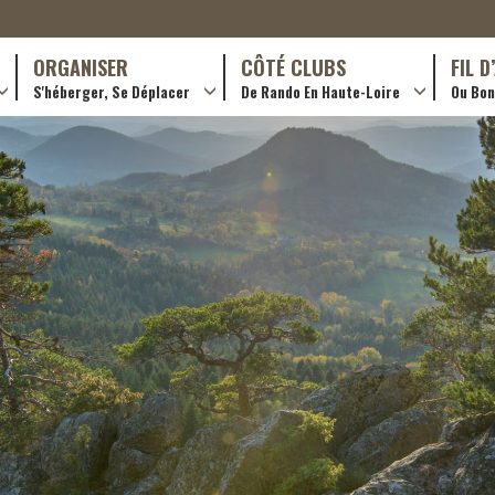
ORGANISER
CÔTÉ CLUBS
FIL 
S'héberger, Se Déplacer
De Rando En Haute-Loire
Ou Bon 
antes (GR)
Hôtellerie
Formations en rando 2024
ournée (PR)
Gîtes et chambres d’hôtes
Rando douce
Campings
Trouver un club
ls
Restaurants
Adhérer
Transporteurs & services
Créer un club
Ordre de mission et note de frais