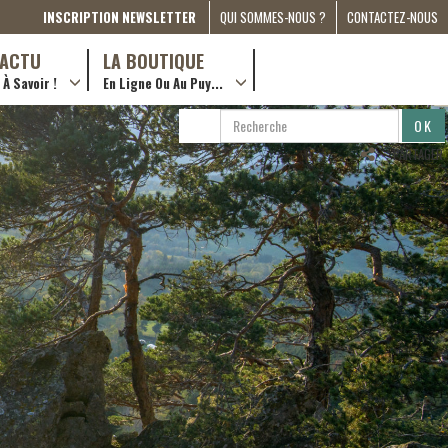
INSCRIPTION NEWSLETTER
QUI SOMMES-NOUS ?
CONTACTEZ-NOUS
A PROPOS
D’ACTU
LA BOUTIQUE
À Savoir !
En Ligne Ou Au Puy...
PRESSE
… en ville !
PARTENARIATS
RECHERCHE
RECHERCHER
ESPACE MÉDIA
…en ligne !
PARTAGER
COMPAGNON DE ROUTE
2022