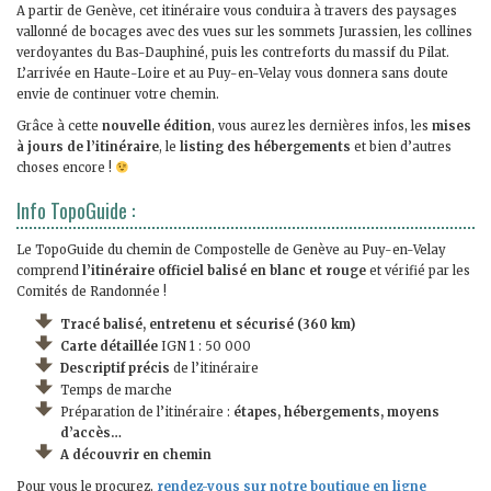
A partir de Genève, cet itinéraire vous conduira à travers des paysages
vallonné de bocages avec des vues sur les sommets Jurassien, les collines
verdoyantes du Bas-Dauphiné, puis les contreforts du massif du Pilat.
L’arrivée en Haute-Loire et au Puy-en-Velay vous donnera sans doute
envie de continuer votre chemin.
Grâce à cette
nouvelle édition
, vous aurez les dernières infos, les
mises
à jours de l’itinéraire
, le
listing des hébergements
et bien d’autres
choses encore !
Info TopoGuide :
Le TopoGuide du chemin de Compostelle de Genève au Puy-en-Velay
comprend
l’itinéraire officiel balisé en blanc et rouge
et vérifié par les
Comités de Randonnée !
Tracé balisé, entretenu et sécurisé (360 km)
Carte détaillée
IGN 1 : 50 000
Descriptif précis
de l’itinéraire
Temps de marche
Préparation de l’itinéraire :
étapes, hébergements, moyens
d’accès…
A découvrir en chemin
Pour vous le procurez,
rendez-vous sur notre boutique en ligne