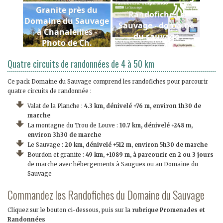
Granite près du
Randofiche Le
Domaine du Sauvage
Sauvage - domaine
à Chanaleilles -
du sauvage
Photo de Ch.
Bertholet
Quatre circuits de randonnées de 4 à 50 km
Ce pack Domaine du Sauvage comprend les randofiches pour parcourir
quatre circuits de randonnée :
Valat de la Planche :
4.3 km, dénivelé +76 m, environ 1h30 de
marche
La montagne du Trou de Louve :
10.7 km, dénivelé +248 m,
environ 3h30 de marche
Le Sauvage :
20 km, dénivelé +512 m, environ 5h30 de marche
Bourdon et granite :
49 km, +1089 m, à parcourir en 2 ou 3 jours
de marche avec hébergements à Saugues ou au Domaine du
Sauvage
Commandez les Randofiches du Domaine du Sauvage
Cliquez sur le bouton ci-dessous, puis sur la
rubrique Promenades et
Randonnées