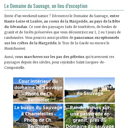
Le Domaine du Sauvage, un lieu d’exception
Envie d’un weekend nature ? Découvrez le Domaine du Sauvage,
entre
Haute-Loire et Lozère, au coeur de la Margeride, au pays de la Bête
du Gévaudan
. Ce sont des paysages faits de tourbières, de boules de
granit et de forêts préservées que vous découvrirez sur 1, 2 ou 3 jours de
randonnées. Vous pourrez aussi profiter de
panoramas exceptionnels
sur les crêtes de la Margeride
, le Truc de la Garde ou encore le
Montchouvet.
Aussi, v
ous marcherez sur les pas des pèlerins
qui traversent ces
paysages depuis des siècles, pour rejoindre Saint-Jacques-de-
Compostelle.
Cour intérieur du
Vue sur le Domaine
domaine du Sauvage
du Sauvage
- Photo de Ch.
Bertholet
Le buron du Sauvage
Randonneurs sur
à Chanaleilles -
une passerelle en
Photo de Ch.
granit, près du
Bertholet
Domaine du sauvage