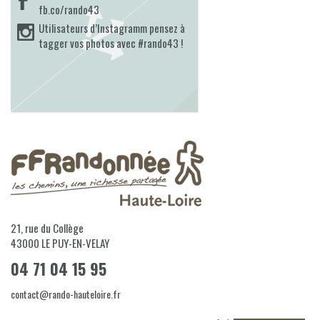
fb.co/rando43
Utilisateurs d’Instagramm pensez à
tagger vos photos avec #rando43 !
21, rue du Collège
43000
LE PUY-EN-VELAY
04 71 04 15 95
contact@rando-hauteloire.fr